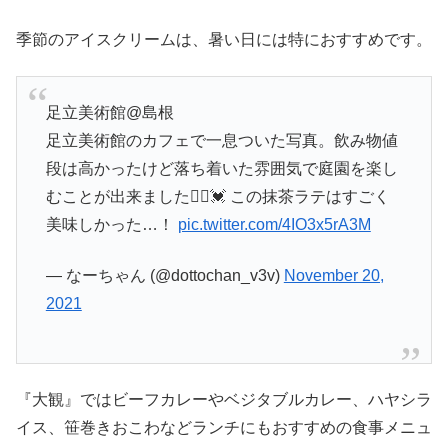
季節のアイスクリームは、暑い日には特におすすめです。
足立美術館@島根
足立美術館のカフェで一息ついた写真。飲み物値
段は高かったけど落ち着いた雰囲気で庭園を楽し
むことが出来ました🙆‍♀️💓 この抹茶ラテはすごく
美味しかった…！
pic.twitter.com/4IO3x5rA3M
— なーちゃん (@dottochan_v3v)
November 20,
2021
『大観』ではビーフカレーやベジタブルカレー、ハヤシラ
イス、笹巻きおこわなどランチにもおすすめの食事メニュ