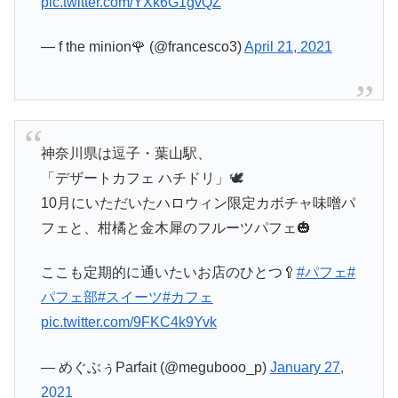
pic.twitter.com/YXk6G1gvQZ
— f the minion🌹 (@francesco3)
April 21, 2021
神奈川県は逗子・葉山駅、
「デザートカフェ ハチドリ」🕊
10月にいただいたハロウィン限定カボチャ味噌パ
フェと、柑橘と金木犀のフルーツパフェ🎃
ここも定期的に通いたいお店のひとつ🥄
#パフェ
#
パフェ部
#スイーツ
#カフェ
pic.twitter.com/9FKC4k9Yvk
— めぐぶぅParfait (@megubooo_p)
January 27,
2021