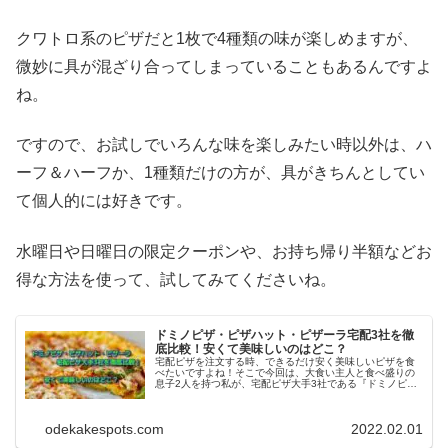
クワトロ系のピザだと1枚で4種類の味が楽しめますが、
微妙に具が混ざり合ってしまっていることもあるんですよ
ね。
ですので、お試しでいろんな味を楽しみたい時以外は、ハ
ーフ＆ハーフか、1種類だけの方が、具がきちんとしてい
て個人的には好きです。
水曜日や日曜日の限定クーポンや、お持ち帰り半額などお
得な方法を使って、試してみてくださいね。
ドミノピザ・ピザハット・ピザーラ宅配3社を徹
底比較！安くて美味しいのはどこ？
宅配ピザを注文する時、できるだけ安く美味しいピザを食
べたいですよね！そこで今回は、大食い主人と食べ盛りの
息子2人を持つ私が、宅配ピザ大手3社である『ドミノピ
ザ・ピザハット・ピザーラ』の値段や美味しさ、サイズな
どについて徹底比較していきます。
odekakespots.com
2022.02.01