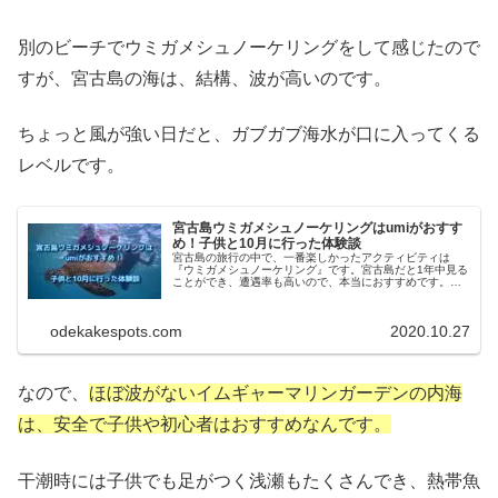
別のビーチでウミガメシュノーケリングをして感じたので
すが、宮古島の海は、結構、波が高いのです。
ちょっと風が強い日だと、ガブガブ海水が口に入ってくる
レベルです。
宮古島ウミガメシュノーケリングはumiがおすす
め！子供と10月に行った体験談
宮古島の旅行の中で、一番楽しかったアクティビティは
『ウミガメシュノーケリング』です。宮古島だと1年中見る
ことができ、遭遇率も高いので、本当におすすめです。野
生のウミガメと一緒に泳いで、写真も撮ってもらっ
て・・・一生の思い出になること間違いなしですよ。
odekakespots.com
2020.10.27
なので、
ほぼ波がないイムギャーマリンガーデンの内海
は、安全で
子供や初心者はおすすめなんです。
干潮時には子供でも足がつく浅瀬もたくさんでき、熱帯魚