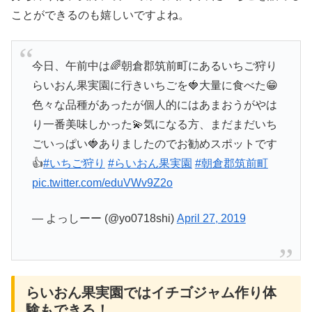
ことができるのも嬉しいですよね。
今日、午前中は🌈朝倉郡筑前町にあるいちご狩り
らいおん果実園に行きいちごを🍓大量に食べた😁
色々な品種があったが個人的にはあまおうがやは
り一番美味しかった💫気になる方、まだまだいち
ごいっぱい🍓ありましたのでお勧めスポットです
👍
#いちご狩り
#らいおん果実園
#朝倉郡筑前町
pic.twitter.com/eduVWv9Z2o
— よっしーー (@yo0718shi)
April 27, 2019
らいおん果実園ではイチゴジャム作り体
験もできる！