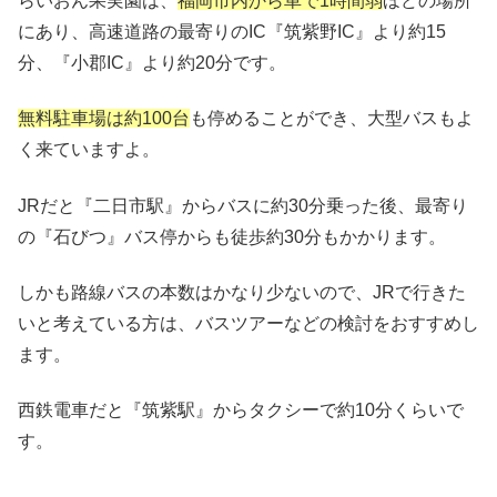
らいおん果実園は、
福岡市内から車で1時間弱
ほどの場所
にあり、高速道路の最寄りのIC『筑紫野IC』より約15
分、『小郡IC』より約20分です。
無料駐車場は約100台
も停めることができ、大型バスもよ
く来ていますよ。
JRだと『二日市駅』からバスに約30分乗った後、最寄り
の『石びつ』バス停からも徒歩約30分もかかります。
しかも路線バスの本数はかなり少ないので、JRで行きた
いと考えている方は、バスツアーなどの検討をおすすめし
ます。
西鉄電車だと『筑紫駅』からタクシーで約10分くらいで
す。