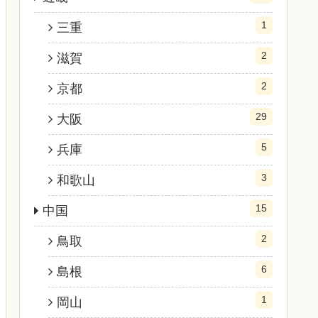
1
三重
2
滋賀
2
京都
29
大阪
5
兵庫
3
和歌山
15
中国
2
鳥取
6
島根
1
岡山