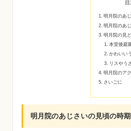
目
明月院のあ
明月院のあ
明月院の見
本堂後庭
かわいい
リスやう
明月院のア
さいごに
明月院のあじさいの見頃の時期