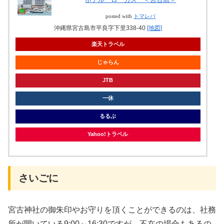
posted with
トマレバ
沖縄県宮古島市平良字下里338-40
[地図]
楽天トラベル
じゃらん
JTB
一休
るるぶ
Yahoo!トラベル
さいごに
宮古神社の御朱印やお守りを頂くことができるのは、社務
所が開いている9:00～16:30ですが、不在の場合もあるの