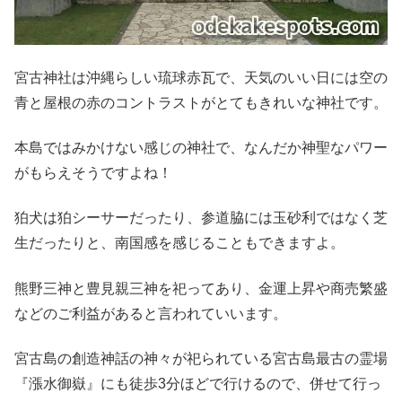
宮古神社は沖縄らしい琉球赤瓦で、天気のいい日には空の
青と屋根の赤のコントラストがとてもきれいな神社です。
本島ではみかけない感じの神社で、なんだか神聖なパワー
がもらえそうですよね！
狛犬は狛シーサーだったり、参道脇には玉砂利ではなく芝
生だったりと、南国感を感じることもできますよ。
熊野三神と豊見親三神を祀ってあり、金運上昇や商売繁盛
などのご利益があると言われていいます。
宮古島の創造神話の神々が祀られている宮古島最古の霊場
『漲水御嶽』にも徒歩3分ほどで行けるので、併せて行っ