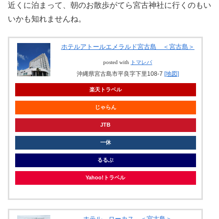
近くに泊まって、朝のお散歩がてら宮古神社に行くのもい
いかも知れませんね。
ホテルアトールエメラルド宮古島 ＜宮古島＞
posted with
トマレバ
沖縄県宮古島市平良字下里108-7
[地図]
楽天トラベル
じゃらん
JTB
一休
るるぶ
Yahoo!トラベル
ホテル ローカス ＜宮古島＞