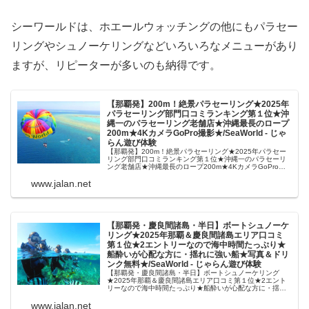
シーワールドは、ホエールウォッチングの他にもパラセー
リングやシュノーケリングなどいろいろなメニューがあり
ますが、リピーターが多いのも納得です。
【那覇発】200m！絶景パラセーリング★2025年
パラセーリング部門口コミランキング第１位★沖
縄一のパラセーリング老舗店★沖縄最長のロープ
200m★4KカメラGoPro撮影★/SeaWorld - じゃ
らん遊び体験
【那覇発】200m！絶景パラセーリング★2025年パラセー
リング部門口コミランキング第１位★沖縄一のパラセーリ
ング老舗店★沖縄最長のロープ200m★4KカメラGoPro撮
影★/SeaWorldのレジャー・アクティビティ情報。「じゃ
らん遊び体...
www.jalan.net
【那覇発・慶良間諸島・半日】ボートシュノーケ
リング★2025年那覇＆慶良間諸島エリア口コミ
第１位★2エントリーなので海中時間たっぷり★
船酔いが心配な方に・揺れに強い船★写真＆ドリ
ンク無料★/SeaWorld - じゃらん遊び体験
【那覇発・慶良間諸島・半日】ボートシュノーケリング
★2025年那覇＆慶良間諸島エリア口コミ第１位★2エント
リーなので海中時間たっぷり★船酔いが心配な方に・揺れ
に強い船★写真＆ドリンク無料★/SeaWorldのレジャー・
アクティビティ情報。「...
www.jalan.net