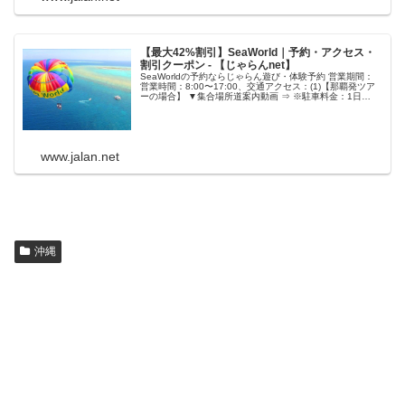
【最大42%割引】SeaWorld｜予約・アクセス・
割引クーポン - 【じゃらんnet】
SeaWorldの予約ならじゃらん遊び・体験予約 営業期間：
営業時間：8:00〜17:00、交通アクセス：(1)【那覇発ツア
ーの場合】 ▼集合場所道案内動画 ⇒ ※駐車料金：1日
￥500
www.jalan.net
沖縄