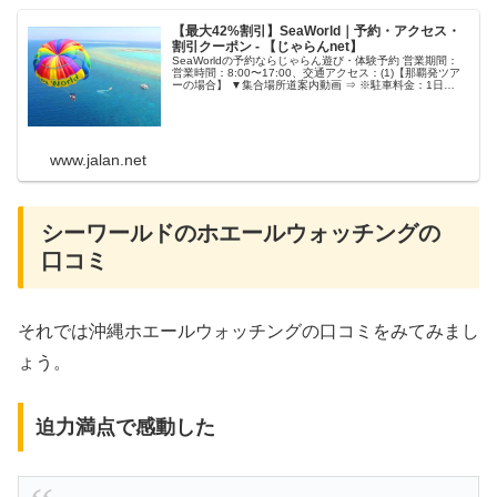
【最大42%割引】SeaWorld｜予約・アクセス・
割引クーポン - 【じゃらんnet】
SeaWorldの予約ならじゃらん遊び・体験予約 営業期間：
営業時間：8:00〜17:00、交通アクセス：(1)【那覇発ツア
ーの場合】 ▼集合場所道案内動画 ⇒ ※駐車料金：1日
￥500
www.jalan.net
シーワールドのホエールウォッチングの
口コミ
それでは沖縄ホエールウォッチングの口コミをみてみまし
ょう。
迫力満点で感動した