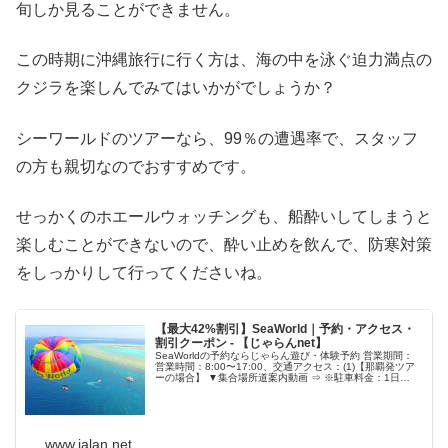
旬しか見ることができません。
この時期に沖縄旅行に行く方は、海の中を泳ぐ迫力満点の
クジラを楽しんでみてはいかがでしょうか？
シーワールドのツアーなら、99％の遭遇率で、スタッフ
の方も親切なのでおすすめです。
せっかくのホエールウォッチングも、船酔いしてしまうと
楽しむことができないので、酔い止めを飲んで、防寒対策
をしっかりして行ってくださいね。
【最大42%割引】SeaWorld｜予約・アクセス・
割引クーポン - 【じゃらんnet】
SeaWorldの予約ならじゃらん遊び・体験予約 営業期間：
営業時間：8:00〜17:00、交通アクセス：(1)【那覇発ツア
ーの場合】 ▼集合場所道案内動画 ⇒ ※駐車料金：1日
￥500
www.jalan.net