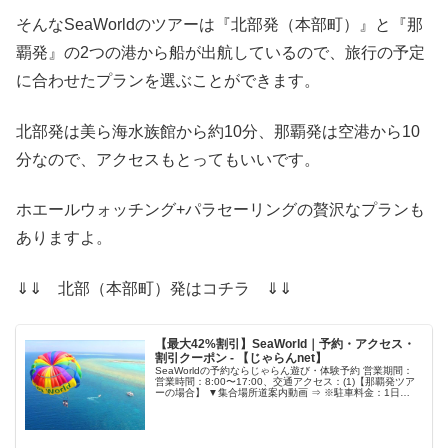
そんなSeaWorldのツアーは『北部発（本部町）』と『那
覇発』の2つの港から船が出航しているので、旅行の予定
に合わせたプランを選ぶことができます。
北部発は美ら海水族館から約10分、那覇発は空港から10
分なので、アクセスもとってもいいです。
ホエールウォッチング+パラセーリングの贅沢なプランも
ありますよ。
⇓⇓ 北部（本部町）発はコチラ ⇓⇓
【最大42%割引】SeaWorld｜予約・アクセス・
割引クーポン - 【じゃらんnet】
SeaWorldの予約ならじゃらん遊び・体験予約 営業期間：
営業時間：8:00〜17:00、交通アクセス：(1)【那覇発ツア
ーの場合】 ▼集合場所道案内動画 ⇒ ※駐車料金：1日
￥500