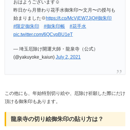
おはようございます☺️
昨日から月替わり花手水御朱印〜文月〜の授与も
始まりました💠
https://t.co/McVjEW7JjQ
#御朱印
#限定御朱印
#御朱印帳
#花手水
pic.twitter.com/6QCvpBU1eT
— 埼玉厄除け開運大師・龍泉寺（公式）
(@yakuyoke_kaiun)
July 2, 2021
この他にも、年始特別切り絵や、厄除け祈願した際にだけ
頂ける御朱印もあります。
龍泉寺の切り絵御朱印の貼り方は？