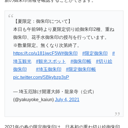
新の御朱印情報を確認することができます。
【夏限定：御朱印について】
本日も午前9時より夏限定切り絵御朱印2種、重ね
御朱印、花手水御朱印の授与を行っています。
※数量限定。無くなり次第終了。
https://t.co/u181jwcF5W
#御朱印
#限定御朱印
#
埼玉観光
#観光スポット
#御朱印帳
#切り絵
御朱印
#埼玉御朱印
#限定御朱印帳
pic.twitter.com/SBkybzp3sP
— 埼玉厄除け開運大師・龍泉寺（公式）
(@yakuyoke_kaiun)
July 4, 2021
2021年の春の限定御朱印は、日本初の重ね切り絵御朱印