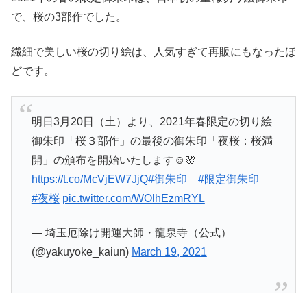
で、桜の3部作でした。
繊細で美しい桜の切り絵は、人気すぎて再販にもなったほ
どです。
明日3月20日（土）より、2021年春限定の切り絵
御朱印「桜３部作」の最後の御朱印「夜桜：桜満
開」の頒布を開始いたします☺️🌸
https://t.co/McVjEW7JjQ
#御朱印
#限定御朱印
#夜桜
pic.twitter.com/WOlhEzmRYL
— 埼玉厄除け開運大師・龍泉寺（公式）
(@yakuyoke_kaiun)
March 19, 2021