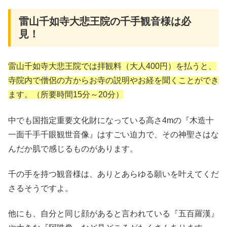
雷山千如寺大悲王院の千手観音様は必
見！
雷山千如寺大悲王院では拝観料（大人400円）を払うと、
寺院内で僧侶の方からお寺の説明やお経を聞くことができ
ます。（所要時間15分～20分）
中でも国指定重要文化財になっている高さ4mの『木造十
一面千手千眼観世音像』はすごい迫力で、その神聖さはな
んだか肌で感じるものがあります。
千の手を持つ観音様は、ありとあらゆる願いを叶えてくだ
さるそうですよ。
他にも、自分と同じ顔があると言われている『五百羅漢』