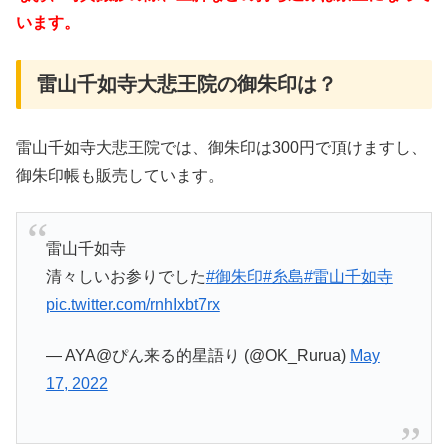
います。
雷山千如寺大悲王院の御朱印は？
雷山千如寺大悲王院では、御朱印は300円で頂けますし、
御朱印帳も販売しています。
雷山千如寺
清々しいお参りでした
#御朱印
#糸島
#雷山千如寺
pic.twitter.com/rnhIxbt7rx
— AYA@ぴん来る的星語り (@OK_Rurua)
May
17, 2022