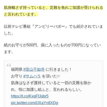
肌身離さず持っていると、災難を免れご加護が受けられる
と言われています。
以前テレビ番組『アンビリーバボー』でも紹介されていま
した。
紙のお守りが500円、袋に入ったものが700円になってい
ます。
福岡県
#雷山千如寺
に行きました！
お守り
#サムハラ
を頂いた✨
肌身はなさず護持していると一切の災難を除か
れ、恒に加護し給ふと、言われるらしい。
https://t.co/KxqFfJqbr5
pic.twitter.com/IJXaYn8XDg