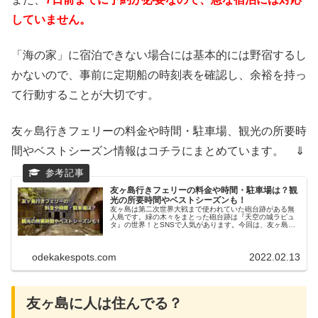
していません。
「海の家」に宿泊できない場合には基本的には野宿するし
かないので、事前に定期船の時刻表を確認し、余裕を持っ
て行動することが大切です。
友ヶ島行きフェリーの料金や時間・駐車場、観光の所要時
間やベストシーズン情報はコチラにまとめています。 ⇓
友ヶ島行きフェリーの料金や時間・駐車場は？観
光の所要時間やベストシーズンも！
友ヶ島は第二次世界大戦まで使われていた砲台跡がある無
人島です。緑の木々をまとった砲台跡は『天空の城ラピュ
タ』の世界！とSNSで人気があります。今回は、友ヶ島行
きのフェリーの料金や時間・駐車場、観光の所要時間やベ
ストシーズンなどについてお伝えします。
odekakespots.com
2022.02.13
友ヶ島に人は住んでる？