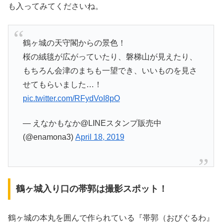
も入ってみてくださいね。
鶴ヶ城の天守閣からの景色！
桜の絨毯が広がっていたり、磐梯山が見えたり、
もちろん会津のまちも一望でき、いいものを見さ
せてもらいました…！
pic.twitter.com/RFydVoI8pO
— えなかもなか@LINEスタンプ販売中
(@enamona3)
April 18, 2019
鶴ヶ城入り口の帯郭は撮影スポット！
鶴ヶ城の本丸を囲んで作られている『帯郭（おびぐるわ』