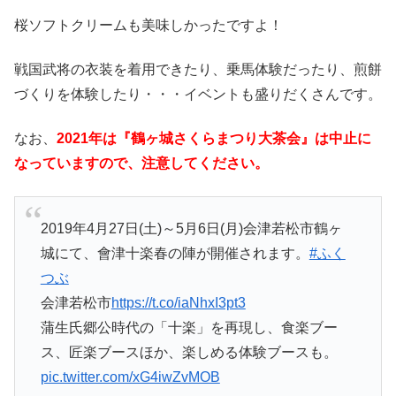
桜ソフトクリームも美味しかったですよ！
戦国武将の衣装を着用できたり、乗馬体験だったり、煎餅
づくりを体験したり・・・イベントも盛りだくさんです。
なお、
2021年は『鶴ヶ城さくらまつり大茶会』は中止に
なっていますので、注意してください。
2019年4月27日(土)～5月6日(月)会津若松市鶴ヶ
城にて、會津十楽春の陣が開催されます。
#ふく
つぶ
会津若松市
https://t.co/iaNhxI3pt3
蒲生氏郷公時代の「十楽」を再現し、食楽ブー
ス、匠楽ブースほか、楽しめる体験ブースも。
pic.twitter.com/xG4iwZvMOB