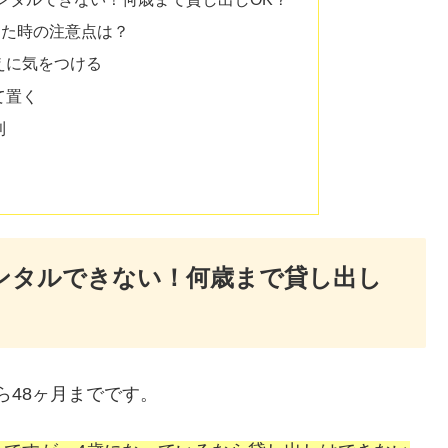
した時の注意点は？
えに気をつける
て置く
利
レンタルできない！何歳まで貸し出し
ら48ヶ月までです。