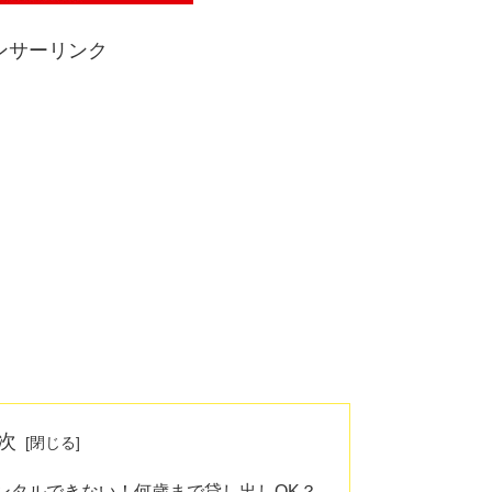
ンサーリンク
次
レンタルできない！何歳まで貸し出しOK？