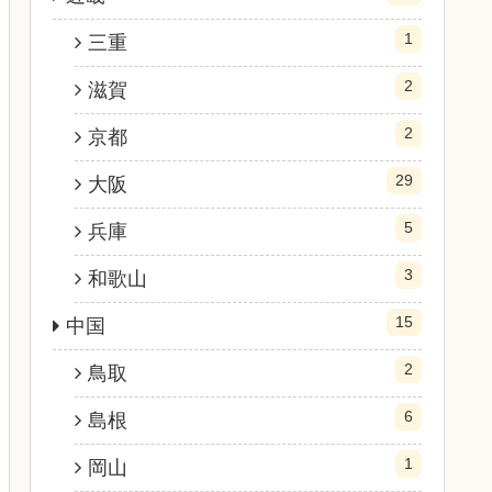
1
三重
2
滋賀
2
京都
29
大阪
5
兵庫
3
和歌山
15
中国
2
鳥取
6
島根
1
岡山