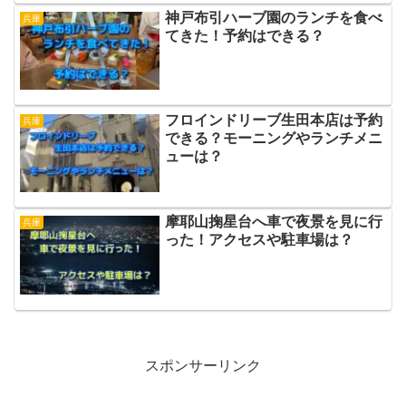
神戸布引ハーブ園のランチを食べ
兵庫
てきた！予約はできる？
フロインドリーブ生田本店は予約
兵庫
できる？モーニングやランチメニ
ューは？
摩耶山掬星台へ車で夜景を見に行
兵庫
った！アクセスや駐車場は？
スポンサーリンク